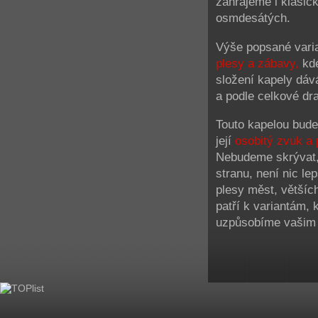
zahrajeme i klasick
osmdesátých.
Výše popsané vari
plesy a zábavy,
kde
složení kapely dáv
a podle celkové dr
Touto kapelou bude
její
osobitý zvuk a 
Nebudeme skrývat, 
stranu, není nic lep
plesy měst, většíc
patří k variantám, k
uzpůsobíme vašim