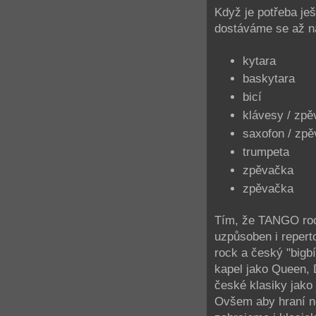
Když je potřeba je
dostáváme se až n
kytara
baskytara
bicí
klávesy / zpě
saxofon / zpě
trumpeta
zpěvačka
zpěvačka
Tím, že TANGO r
uzpůsoben i repert
rock a český "bigb
kapel jako Queen, D
české klasiky jako 
Ovšem aby hraní ne