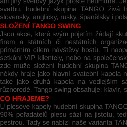
ani jiný světový jazyk prostě neumíme. J
svatbu. hudební skupina TANGO živá h
slovensky, anglicky, rusky, španělsky i po
SLOŽENÍ TANGO SWING
Jsou akce, které svým pojetím žádají sku
firem a státních či nestátních organi
primárním cílem návštěvy hostů. Ti naopa
setkání VIP klientely, nebo na společensk
zde může složení hudební skupina TANGO
někdy hraje jako hlavní svatební kapela 
také jako druhá kapela na vedlejším sá
různorodé. Tango swing obsahuje: klavír, s
CO HRAJEME?
U plesové kapely hudební skupina TANGO 
90% pořadatelů plesu sází na jistotu, t
pestrou. Tady se nabízí naše varianta TA