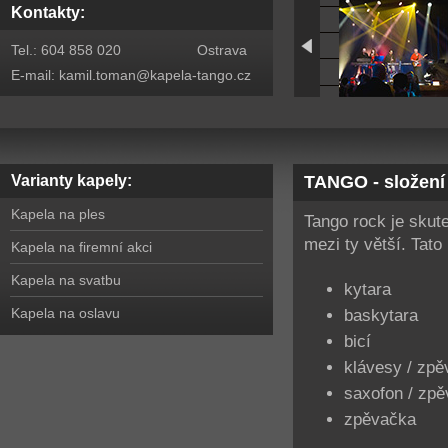
Kontakty:
Tel.: 604 858 020 Ostrava
E-mail:
kamil.toman@kapela-tango.cz
Varianty kapely:
TANGO - složení
Kapela na ples
Tango rock je skute
mezi ty větší. Tat
Kapela na firemní akci
Kapela na svatbu
kytara
Kapela na oslavu
baskytara
bicí
klávesy / zpě
saxofon / zpě
zpěvačka