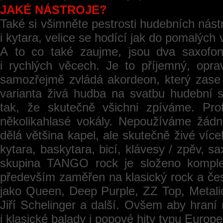
JAKÉ NÁSTROJE?
Také si všimněte pestrosti hudebních nást
i kytara, velice se hodící jak do pomalých
A to co také zaujme, jsou dva saxofony
i rychlých věcech. Je to příjemný, opr
samozřejmě zvládá akordeon, který zase n
varianta živá hudba na svatbu hudební
tak, že skutečně všichni zpíváme. Prot
několikahlasé vokály. Nepoužíváme žádné
dělá většina kapel, ale skutečně živé víc
kytara, baskytara, bicí, klávesy / zpěv, 
skupina TANGO rock je složeno komplet
především zaměřen na klasický rock a čes
jako Queen, Deep Purple, ZZ Top, Metalica
Jiří Schelinger a další. Ovšem aby hraní
i klasické balady i popové hity typu Europ