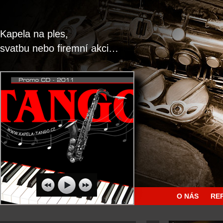
Kapela na ples,
svatbu nebo firemní akci…
O NÁS
RE